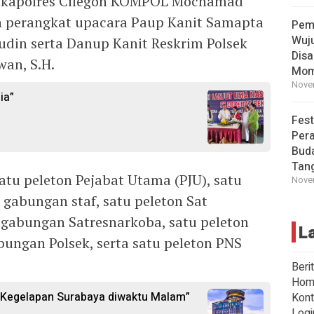
Wakapolres Cilegon KOMPOL Mochamad
gan perangkat upacara Paup Kanit Samapta
Pem
Wuj
din serta Danup Kanit Reskrim Polsek
Disa
an, S.H.
Mom
Novem
ia”
Fest
Per
Buda
Tan
satu peleton Pejabat Utama (PJU), satu
Novem
n gabungan staf, satu peleton Sat
 gabungan Satresnarkoba, satu peleton
L
bungan Polsek, serta satu peleton PNS
Beri
Hom
i Kegelapan Surabaya diwaktu Malam”
Kont
Logi