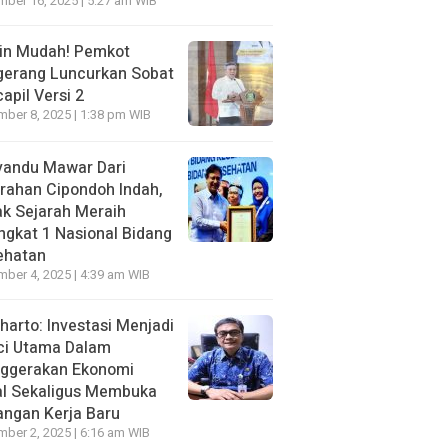
ber 16, 2025 | 5:27 am WIB
in Mudah! Pemkot
gerang Luncurkan Sobat
apil Versi 2
ber 8, 2025 | 1:38 pm WIB
yandu Mawar Dari
rahan Cipondoh lndah,
k Sejarah Meraih
ngkat 1 Nasional Bidang
ehatan
ber 4, 2025 | 4:39 am WIB
harto: Investasi Menjadi
ci Utama Dalam
ggerakan Ekonomi
al Sekaligus Membuka
ngan Kerja Baru
ber 2, 2025 | 6:16 am WIB