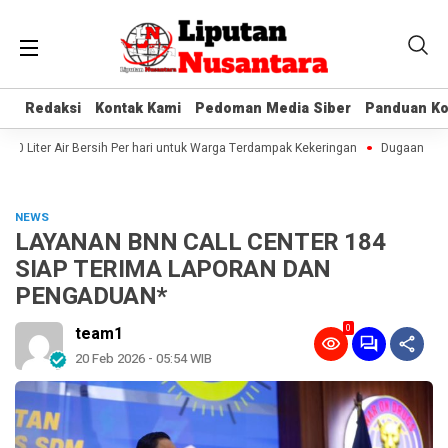
Redaksi
Redaksi
Kontak Kami
Kontak Kami
Pedoman Media Siber
Pedoman Media Siber
Panduan Ko
Panduan Ko
0 Liter Air Bersih Per hari untuk Warga Terdampak Kekeringan
Dugaan Keker
NEWS
LAYANAN BNN CALL CENTER 184
SIAP TERIMA LAPORAN DAN
PENGADUAN*
0
team1
20 Feb 2026 - 05:54 WIB