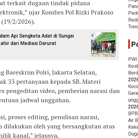
at terkait dugaan tindak pidana
Pan
ktronik,” ujar Kombes Pol Rizki Prakoso
Ped
Reda
(19/2/2026).
Tren
dam Api Sengketa Adat di Sungai
P
ahir dari Mediasi Darurat
PWI 
Kesb
Bareskrim Polri, Jakarta Selatan,
Berd
202
k 33 pertanyaan kepada SB. Materi
Keca
s pengeditan video, pemberian narasi dan
Gera
nentuan jadwal unggahan.
ungg
202
BPBD
, proses editing, penulisan narasi,
Air 
h dilakukan oleh yang bersangkutan atas
Keke
Duga
lik kanal,” jelasnya.