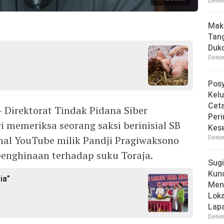
Desem
Mak
Tan
Dukc
Desem
Pos
Kelu
Ceta
 Direktorat Tindak Pidana Siber
Peri
ri memeriksa seorang saksi berinisial SB
Kes
Desem
anal YouTube milik Pandji Pragiwaksono
enghinaan terhadap suku Toraja.
Sugi
Kun
ia”
Men
Lok
Lapa
Desem