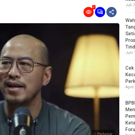
Juli 
0
Wahy
Tan
Set
Pro
Tin
Juni 
Cek 
Kec
Perk
April
BPB
Men
Pem
Ket
For
Perbesar