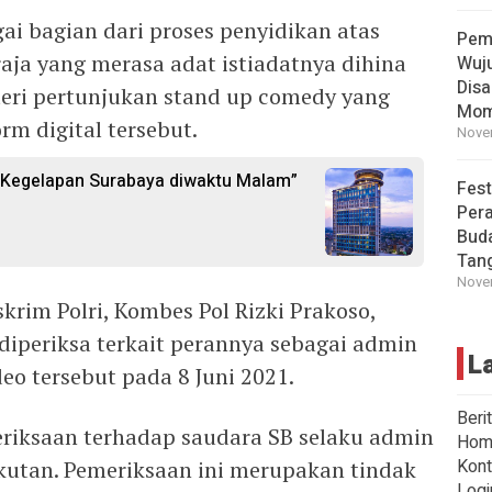
ai bagian dari proses penyidikan atas
Pem
aja yang merasa adat istiadatnya dihina
Wuj
Disa
eri pertunjukan stand up comedy yang
Mom
m digital tersebut.
Novem
i Kegelapan Surabaya diwaktu Malam”
Fest
Per
Buda
Tan
Novem
skrim Polri, Kombes Pol Rizki Prakoso,
diperiksa terkait perannya sebagai admin
L
o tersebut pada 8 Juni 2021.
Beri
riksaan terhadap saudara SB selaku admin
Hom
Kont
kutan. Pemeriksaan ini merupakan tindak
Logi