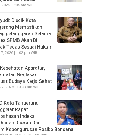
7, 2026 | 7:05 am WIB
udi: Disdik Kota
gerang Memastikan
iap pelanggaran Selama
ses SPMB Akan Di
dak Tegas Sesuai Hukum
17, 2026 | 1:02 pm WIB
Kesehatan Aparatur,
amatan Neglasari
uat Budaya Kerja Sehat
 27, 2026 | 10:03 am WIB
D Kota Tangerang
ggelar Rapat
bahasan lndeks
ahanan Daerah Dan
um Kepengurusan Resiko Bencana