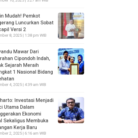
ber 16, 2025 | 5:27 am WIB
in Mudah! Pemkot
gerang Luncurkan Sobat
apil Versi 2
ber 8, 2025 | 1:38 pm WIB
yandu Mawar Dari
rahan Cipondoh lndah,
k Sejarah Meraih
ngkat 1 Nasional Bidang
ehatan
ber 4, 2025 | 4:39 am WIB
harto: Investasi Menjadi
ci Utama Dalam
ggerakan Ekonomi
al Sekaligus Membuka
ngan Kerja Baru
ber 2, 2025 | 6:16 am WIB