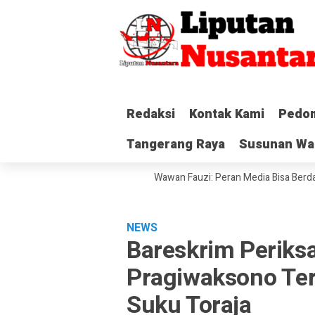
Redaksi
Redaksi
Kontak Kami
Kontak Kami
Pedom
Pedom
Tangerang Raya
Tangerang Raya
Susunan Wa
Susunan Wa
rahkan SK ke Kesbangpol, Wawan Fauzi: Peran Media Bisa Berdampak Be
NEWS
Bareskrim Periks
Pragiwaksono Te
Suku Toraja