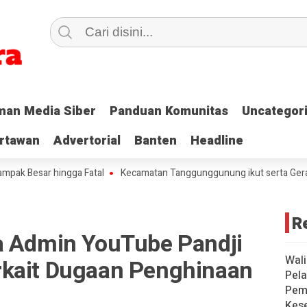
an Media Siber
an Media Siber
Panduan Komunitas
Panduan Komunitas
Uncategor
Uncategor
rtawan
rtawan
Advertorial
Advertorial
Banten
Banten
Headline
Headline
sar hingga Fatal
Kecamatan Tanggunggunung ikut serta Gerakan Pa
R
a Admin YouTube Pandji
Wali
rkait Dugaan Penghinaan
Pela
Pem
Kese