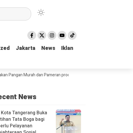
ized
ized
Jakarta
Jakarta
News
News
Iklan
Iklan
ngan Murah dan Pameran produk unggulan Kabupaten Tulungagung
B
ecent News
 Kota Tangerang Buka
tihan Tata Boga bagi
erlu Pelayanan
jahteraan Sosial