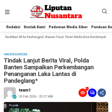
Redaksi
Redaksi
Kontak Kami
Kontak Kami
Pedoman Media Siber
Pedoman Media Siber
Panduan Ko
Panduan Ko
g Serahkan SK ke Kesbangpol, Wawan Fauzi: Peran Media Bisa Berdampak Besar 
UNCATEGORIZED
Tindak Lanjut Berita Viral, Polda
Banten Sampaikan Perkembangan
Penanganan Laka Lantas di
Pandeglang*
0
team1
23 Feb 2026 - 23:27 WIB