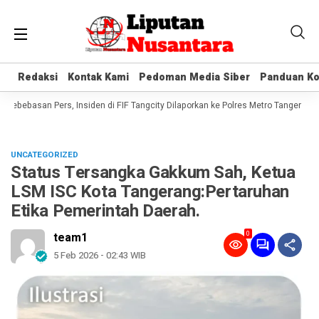
Redaksi
Redaksi
Kontak Kami
Kontak Kami
Pedoman Media Siber
Pedoman Media Siber
Panduan Ko
Panduan Ko
bebasan Pers, Insiden di FIF Tangcity Dilaporkan ke Polres Metro Tangerang Ko
UNCATEGORIZED
Status Tersangka Gakkum Sah, Ketua
LSM ISC Kota Tangerang:Pertaruhan
Etika Pemerintah Daerah.
0
team1
5 Feb 2026 - 02:43 WIB