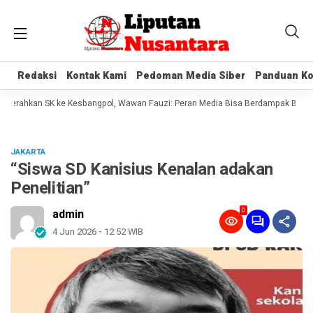
Redaksi
Redaksi
Kontak Kami
Kontak Kami
Pedoman Media Siber
Pedoman Media Siber
Panduan Ko
Panduan Ko
ahkan SK ke Kesbangpol, Wawan Fauzi: Peran Media Bisa Berdampak Besar hing
JAKARTA
“Siswa SD Kanisius Kenalan adakan
Penelitian”
0
admin
4 Jun 2026 - 12:52 WIB