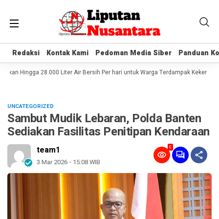
Redaksi
Redaksi
Kontak Kami
Kontak Kami
Pedoman Media Siber
Pedoman Media Siber
Panduan Ko
Panduan Ko
rkan Hingga 28.000 Liter Air Bersih Per hari untuk Warga Terdampak Kekeringan
UNCATEGORIZED
Sambut Mudik Lebaran, Polda Banten
Sediakan Fasilitas Penitipan Kendaraan
0
team1
3 Mar 2026 - 15:08 WIB