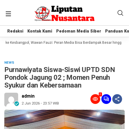
Redaksi
Redaksi
Kontak Kami
Kontak Kami
Pedoman Media Siber
Pedoman Media Siber
Panduan Ko
Panduan Ko
 ke Kesbangpol, Wawan Fauzi: Peran Media Bisa Berdampak Besar hingga Fatal
NEWS
Purnawiyata Siswa-Siswi UPTD SDN
Pondok Jagung 02 ; Momen Penuh
Syukur dan Kebersamaan
0
admin
2 Jun 2026 - 23:57 WIB