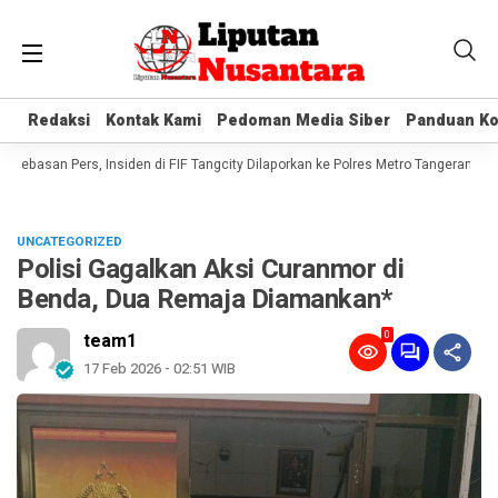
Redaksi
Redaksi
Kontak Kami
Kontak Kami
Pedoman Media Siber
Pedoman Media Siber
Panduan Ko
Panduan Ko
basan Pers, Insiden di FIF Tangcity Dilaporkan ke Polres Metro Tangerang Kota*
UNCATEGORIZED
Polisi Gagalkan Aksi Curanmor di
Benda, Dua Remaja Diamankan*
0
team1
17 Feb 2026 - 02:51 WIB