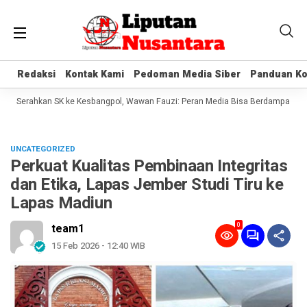
Redaksi
Redaksi
Kontak Kami
Kontak Kami
Pedoman Media Siber
Pedoman Media Siber
Panduan Ko
Panduan Ko
g Serahkan SK ke Kesbangpol, Wawan Fauzi: Peran Media Bisa Berdampak Besar
UNCATEGORIZED
Perkuat Kualitas Pembinaan Integritas
dan Etika, Lapas Jember Studi Tiru ke
Lapas Madiun
0
team1
15 Feb 2026 - 12:40 WIB