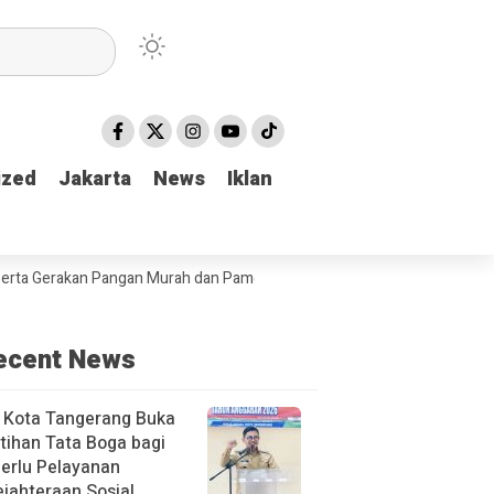
ized
ized
Jakarta
Jakarta
News
News
Iklan
Iklan
an Pangan Murah dan Pameran produk unggulan Kabupaten Tulungagun
ecent News
 Kota Tangerang Buka
tihan Tata Boga bagi
erlu Pelayanan
jahteraan Sosial