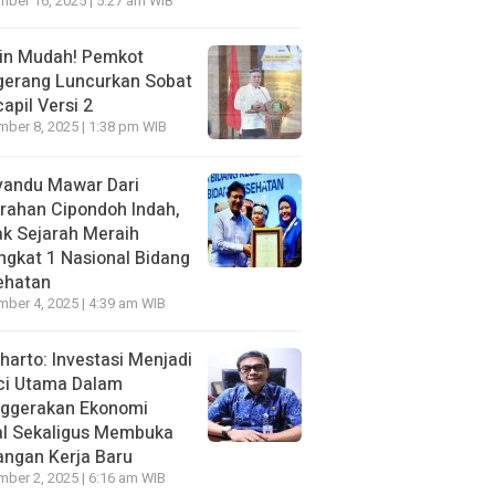
ber 16, 2025 | 5:27 am WIB
in Mudah! Pemkot
gerang Luncurkan Sobat
apil Versi 2
ber 8, 2025 | 1:38 pm WIB
yandu Mawar Dari
rahan Cipondoh lndah,
k Sejarah Meraih
ngkat 1 Nasional Bidang
ehatan
ber 4, 2025 | 4:39 am WIB
harto: Investasi Menjadi
ci Utama Dalam
ggerakan Ekonomi
al Sekaligus Membuka
ngan Kerja Baru
ber 2, 2025 | 6:16 am WIB