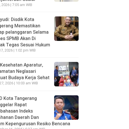
7, 2026 | 7:05 am WIB
udi: Disdik Kota
gerang Memastikan
iap pelanggaran Selama
ses SPMB Akan Di
dak Tegas Sesuai Hukum
17, 2026 | 1:02 pm WIB
Kesehatan Aparatur,
amatan Neglasari
uat Budaya Kerja Sehat
 27, 2026 | 10:03 am WIB
D Kota Tangerang
ggelar Rapat
bahasan lndeks
ahanan Daerah Dan
um Kepengurusan Resiko Bencana