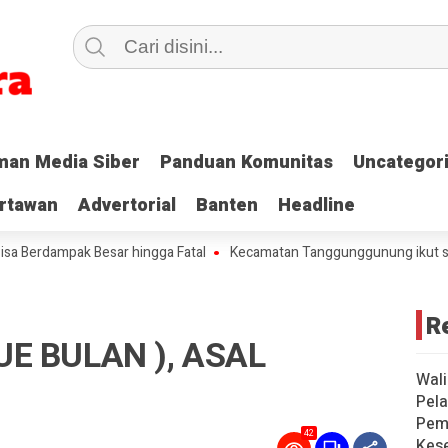
an Media Siber
an Media Siber
Panduan Komunitas
Panduan Komunitas
Uncategor
Uncategor
rtawan
rtawan
Advertorial
Advertorial
Banten
Banten
Headline
Headline
ak Besar hingga Fatal
Kecamatan Tanggunggunung ikut serta Gerak
R
UE BULAN ), ASAL
Wali
Pela
Pem
42
Kese