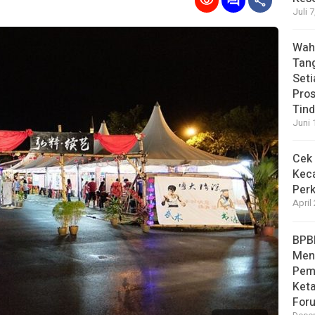
Juli 
Wahy
Tan
Set
Pro
Tin
Juni 
Cek 
Kec
Perk
April
BPB
Men
Pem
Ket
For