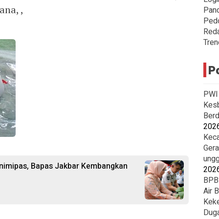
na, ,
Pan
Ped
Reda
Tren
P
PWI 
Kesb
Berd
202
Keca
Gera
ungg
nimipas, Bapas Jakbar Kembangkan
202
BPBD
Air 
Keke
Duga