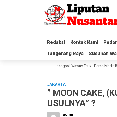
Redaksi
Redaksi
Kontak Kami
Kontak Kami
Pedom
Pedom
Tangerang Raya
Tangerang Raya
Susunan Wa
Susunan Wa
ng Serahkan SK ke Kesbangpol, Wawan Fauzi: Peran Media Bisa Berdamp
JAKARTA
” MOON CAKE, (K
USULNYA” ?
admin