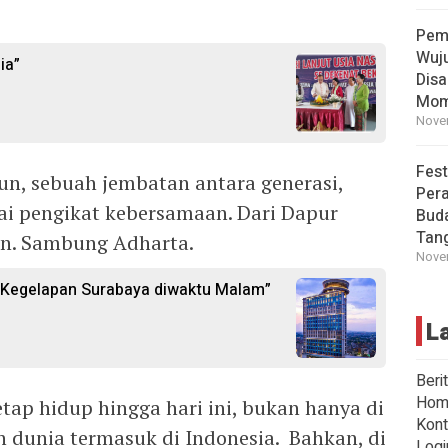
Pem
Wuj
ia”
Disa
Mom
Novem
Fest
un, sebuah jembatan antara generasi,
Per
ai pengikat kebersamaan. Dari Dapur
Buda
Tan
rn. Sambung Adharta.
Novem
i Kegelapan Surabaya diwaktu Malam”
L
Beri
Hom
tap hidup hingga hari ini, bukan hanya di
Kont
uh dunia termasuk di Indonesia. Bahkan, di
Logi