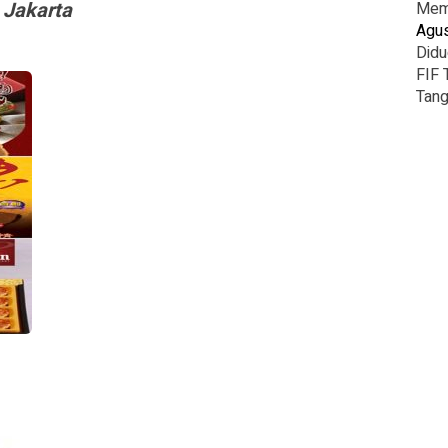
 Jakarta
Mema
Agus
Didu
FIF 
Tang