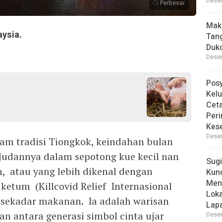
Desem
Perbesar
Mak
aysia.
Tan
Dukc
Desem
Pos
Kelu
Ceta
Peri
Kes
Desem
lam tradisi Tiongkok, keindahan bulan
dannya dalam sepotong kue kecil nan
Sugi
n, atau yang lebih dikenal dengan
Kun
Men
tum (Killcovid Relief Internasional
Lok
n sekadar makanan. Ia adalah warisan
Lapa
n antara generasi simbol cinta ujar
Desem