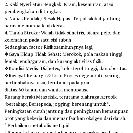
2. Kaki Nyeri atau Bengkak: Kram, kesemutan, atau
pembengkakan di tungkai.
3. Napas Pendak / Sesak Napas: Terjadi akibat jantung
harus memompa lebih keras.
4. Tanda Stroke: Wajah tidak simetris, bicara pelo, dan
kelemahan pada satu sisi tubuh
Sedangkan factor Risikosambungnya lagi,
❖Gaya Hidup Tidak Sehat: Merokok, pola makan tinggi
lemak jenuh/garam, dan kurang aktivitas fisik.
❖Kondisi Medis: Diabetes, kolesterol tinggi, dan obesitas.
❖Riwayat Keluarga & Usia: Proses degeneratif seiring
bertambahnya usia, terutama pada pria
diatas 60 tahun dan wanita menopause.
Kurang beraktivitas fisik, terutama olahraga Aerobik
(bertahap),Bersepeda, jogging, berenang untuk *.
Peningkatan curah jantung dan peningkatan kemampuan
otot yang bekerja dan memanfaatkan oksigen dari darah.
* Perbaikan metabolisme Lipid
* Peningkatan respons terhadap stres psikososial, serta