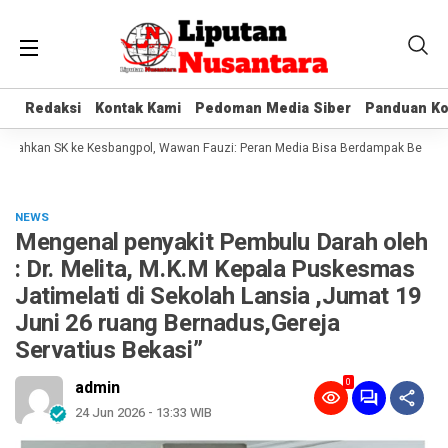
Redaksi
Redaksi
Kontak Kami
Kontak Kami
Pedoman Media Siber
Pedoman Media Siber
Panduan Ko
Panduan Ko
hkan SK ke Kesbangpol, Wawan Fauzi: Peran Media Bisa Berdampak Besar hingga
NEWS
Mengenal penyakit Pembulu Darah oleh
: Dr. Melita, M.K.M Kepala Puskesmas
Jatimelati di Sekolah Lansia ,Jumat 19
Juni 26 ruang Bernadus,Gereja
Servatius Bekasi”
0
admin
24 Jun 2026 - 13:33 WIB