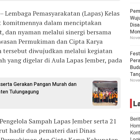
Pem
 – Lembaga Pemasyarakatan (Lapas) Kelas
Wuj
at komitmennya dalam menciptakan
Disa
at, dan nyaman melalui sinergi bersama
Mom
Novem
wasan Permukiman dan Cipta Karya
 tersebut diwujudkan melalui kegiatan
Fest
h yang digelar di Aula Lapas Jember, pada
Per
Buda
Tan
Novem
serta Gerakan Pangan Murah dan
ten Tulungagung
L
Beri
m Pengelola Sampah Lapas Jember serta 21
Hom
ut hadir dua pemateri dari Dinas
Kont
 Permukiman dan Cipta Karya Kabupaten
Logi