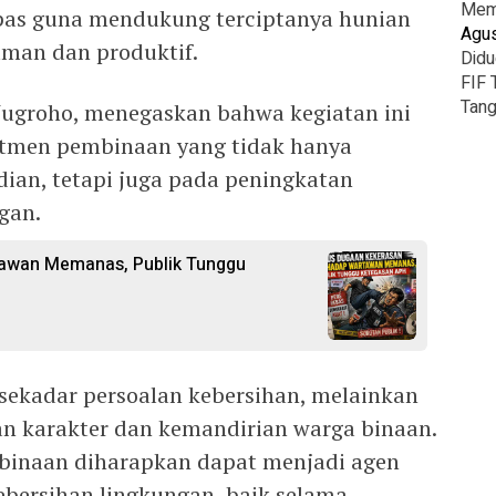
Mema
apas guna mendukung terciptanya hunian
Agus
aman dan produktif.
Didu
FIF 
Tang
Nugroho, menegaskan bahwa kegiatan ini
tmen pembinaan yang tidak hanya
dian, tetapi juga pada peningkatan
gan.
awan Memanas, Publik Tunggu
sekadar persoalan kebersihan, melainkan
n karakter dan kemandirian warga binaan.
ga binaan diharapkan dapat menjadi agen
bersihan lingkungan, baik selama