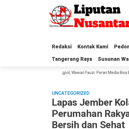
Redaksi
Redaksi
Kontak Kami
Kontak Kami
Pedom
Pedom
Tangerang Raya
Tangerang Raya
Susunan Wa
Susunan Wa
 Serahkan SK ke Kesbangpol, Wawan Fauzi: Peran Media Bisa Berdampak 
UNCATEGORIZED
Lapas Jember Kol
Perumahan Rakyat
Bersih dan Sehat