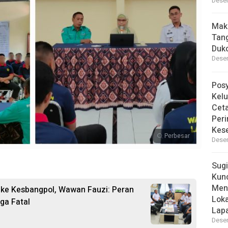
Desem
Mak
Tan
Dukc
Desem
Pos
Kelu
Ceta
Peri
Kes
Perbesar
Desem
Sugi
Kun
Men
ke Kesbangpol, Wawan Fauzi: Peran
Lok
ga Fatal
Lapa
Desem