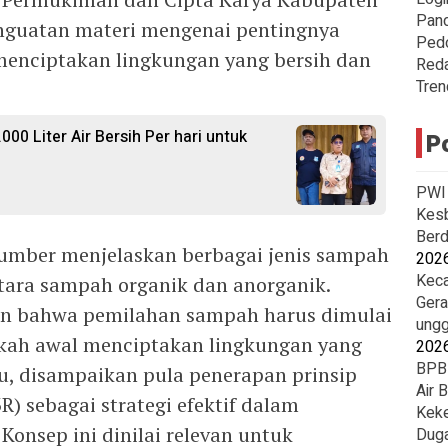
Pan
guatan materi mengenai pentingnya
Ped
enciptakan lingkungan yang bersih dan
Reda
Tren
00 Liter Air Bersih Per hari untuk
P
PWI 
Kesb
Berd
mber menjelaskan berbagai jenis sampah
202
Keca
ntara sampah organik dan anorganik.
Gera
an bahwa pemilahan sampah harus dimulai
ungg
gkah awal menciptakan lingkungan yang
202
BPBD
itu, disampaikan pula penerapan prinsip
Air 
R) sebagai strategi efektif dalam
Keke
onsep ini dinilai relevan untuk
Duga