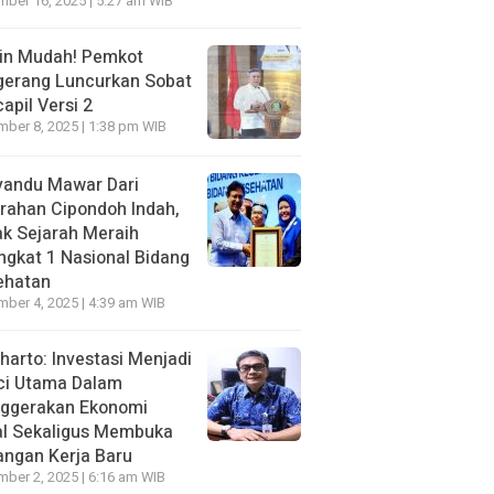
ber 16, 2025 | 5:27 am WIB
in Mudah! Pemkot
gerang Luncurkan Sobat
apil Versi 2
ber 8, 2025 | 1:38 pm WIB
yandu Mawar Dari
rahan Cipondoh lndah,
k Sejarah Meraih
ngkat 1 Nasional Bidang
ehatan
ber 4, 2025 | 4:39 am WIB
harto: Investasi Menjadi
ci Utama Dalam
ggerakan Ekonomi
al Sekaligus Membuka
ngan Kerja Baru
ber 2, 2025 | 6:16 am WIB