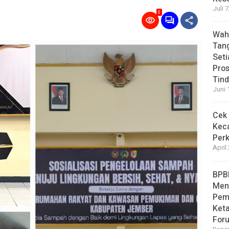
Juli 
0
Wahy
Tan
Set
Pro
Tin
Juni 
Cek 
Kec
Perk
April
BPB
Men
Pem
Ket
For