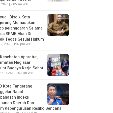
7, 2026 | 7:05 am WIB
udi: Disdik Kota
gerang Memastikan
iap pelanggaran Selama
ses SPMB Akan Di
dak Tegas Sesuai Hukum
17, 2026 | 1:02 pm WIB
Kesehatan Aparatur,
amatan Neglasari
uat Budaya Kerja Sehat
 27, 2026 | 10:03 am WIB
D Kota Tangerang
ggelar Rapat
bahasan lndeks
ahanan Daerah Dan
um Kepengurusan Resiko Bencana