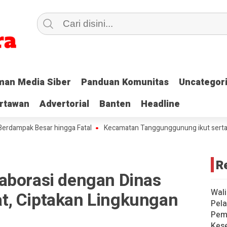
an Media Siber
an Media Siber
Panduan Komunitas
Panduan Komunitas
Uncategor
Uncategor
rtawan
rtawan
Advertorial
Advertorial
Banten
Banten
Headline
Headline
Besar hingga Fatal
Kecamatan Tanggunggunung ikut serta Gerakan 
R
aborasi dengan Dinas
Wali
, Ciptakan Lingkungan
Pela
Pem
Kese