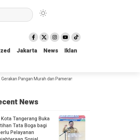
ized
ized
Jakarta
Jakarta
News
News
Iklan
Iklan
Pangan Murah dan Pameran produk unggulan Kabupaten Tulungagung
ecent News
 Kota Tangerang Buka
tihan Tata Boga bagi
erlu Pelayanan
jahteraan Sosial