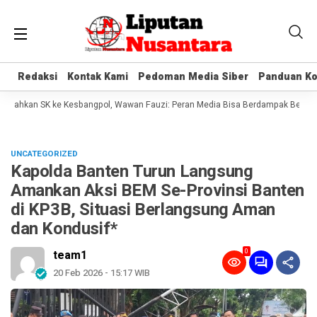
Redaksi
Redaksi
Kontak Kami
Kontak Kami
Pedoman Media Siber
Pedoman Media Siber
Panduan Ko
Panduan Ko
erahkan SK ke Kesbangpol, Wawan Fauzi: Peran Media Bisa Berdampak Besar hin
UNCATEGORIZED
Kapolda Banten Turun Langsung
Amankan Aksi BEM Se-Provinsi Banten
di KP3B, Situasi Berlangsung Aman
dan Kondusif*
0
team1
20 Feb 2026 - 15:17 WIB