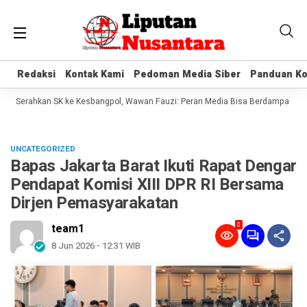
Redaksi
Redaksi
Kontak Kami
Kontak Kami
Pedoman Media Siber
Pedoman Media Siber
Panduan Ko
Panduan Ko
g Serahkan SK ke Kesbangpol, Wawan Fauzi: Peran Media Bisa Berdampak Besar
UNCATEGORIZED
Bapas Jakarta Barat Ikuti Rapat Dengar
Pendapat Komisi XIII DPR RI Bersama
Dirjen Pemasyarakatan
0
team1
8 Jun 2026 - 12:31 WIB