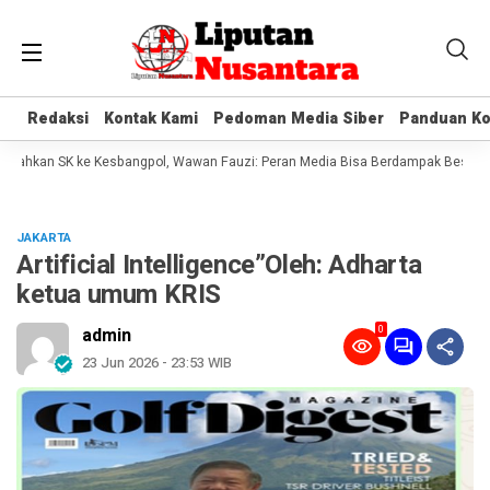
Redaksi
Redaksi
Kontak Kami
Kontak Kami
Pedoman Media Siber
Pedoman Media Siber
Panduan Ko
Panduan Ko
kan SK ke Kesbangpol, Wawan Fauzi: Peran Media Bisa Berdampak Besar hingga
JAKARTA
Artificial Intelligence”Oleh: Adharta
ketua umum KRIS
0
admin
23 Jun 2026 - 23:53 WIB