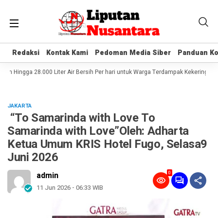
Redaksi
Redaksi
Kontak Kami
Kontak Kami
Pedoman Media Siber
Pedoman Media Siber
Panduan Ko
Panduan Ko
Hingga 28.000 Liter Air Bersih Per hari untuk Warga Terdampak Kekeringan
D
JAKARTA
“To Samarinda with Love To
Samarinda with Love”Oleh: Adharta
Ketua Umum KRIS Hotel Fugo, Selasa9
Juni 2026
0
admin
11 Jun 2026 - 06:33 WIB