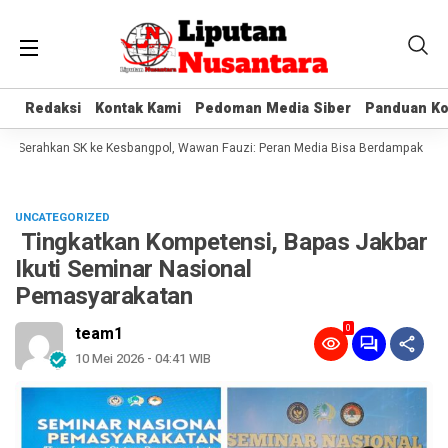
Redaksi
Redaksi
Kontak Kami
Kontak Kami
Pedoman Media Siber
Pedoman Media Siber
Panduan Ko
Panduan Ko
 Serahkan SK ke Kesbangpol, Wawan Fauzi: Peran Media Bisa Berdampak Besar 
UNCATEGORIZED
Tingkatkan Kompetensi, Bapas Jakbar
Ikuti Seminar Nasional
Pemasyarakatan
0
team1
10 Mei 2026 - 04:41 WIB