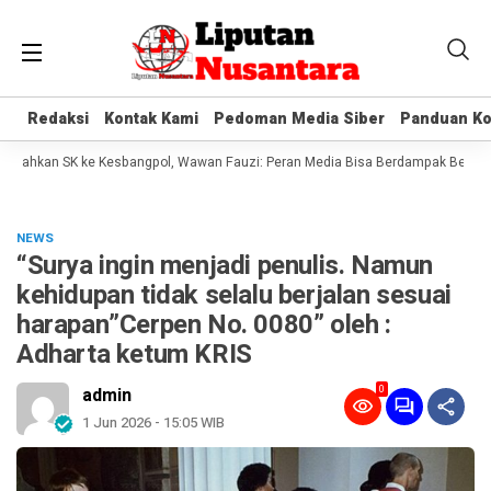
Redaksi
Redaksi
Kontak Kami
Kontak Kami
Pedoman Media Siber
Pedoman Media Siber
Panduan Ko
Panduan Ko
hkan SK ke Kesbangpol, Wawan Fauzi: Peran Media Bisa Berdampak Besar hingg
NEWS
“Surya ingin menjadi penulis. Namun
kehidupan tidak selalu berjalan sesuai
harapan”Cerpen No. 0080” oleh :
Adharta ketum KRIS
0
admin
1 Jun 2026 - 15:05 WIB