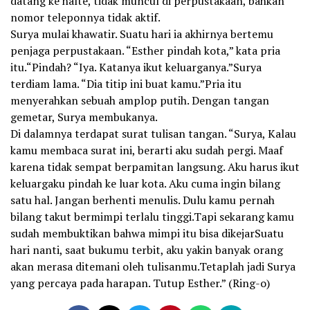
datang ke halte, tidak muncul di perpustakaan, bahkan
nomor teleponnya tidak aktif.
Surya mulai khawatir. Suatu hari ia akhirnya bertemu
penjaga perpustakaan. “Esther pindah kota,” kata pria
itu.“Pindah? “Iya. Katanya ikut keluarganya.”Surya
terdiam lama. “Dia titip ini buat kamu.”Pria itu
menyerahkan sebuah amplop putih. Dengan tangan
gemetar, Surya membukanya.
Di dalamnya terdapat surat tulisan tangan. “Surya, Kalau
kamu membaca surat ini, berarti aku sudah pergi. Maaf
karena tidak sempat berpamitan langsung. Aku harus ikut
keluargaku pindah ke luar kota. Aku cuma ingin bilang
satu hal. Jangan berhenti menulis. Dulu kamu pernah
bilang takut bermimpi terlalu tinggi.Tapi sekarang kamu
sudah membuktikan bahwa mimpi itu bisa dikejarSuatu
hari nanti, saat bukumu terbit, aku yakin banyak orang
akan merasa ditemani oleh tulisanmu.Tetaplah jadi Surya
yang percaya pada harapan. Tutup Esther.” (Ring-o)