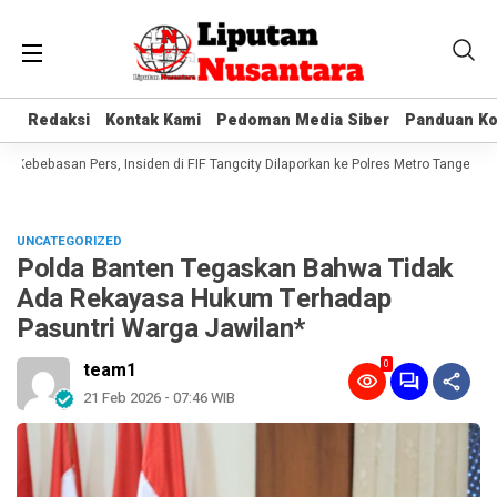
Redaksi
Redaksi
Kontak Kami
Kontak Kami
Pedoman Media Siber
Pedoman Media Siber
Panduan Ko
Panduan Ko
ebebasan Pers, Insiden di FIF Tangcity Dilaporkan ke Polres Metro Tangerang Ko
UNCATEGORIZED
Polda Banten Tegaskan Bahwa Tidak
Ada Rekayasa Hukum Terhadap
Pasuntri Warga Jawilan*
0
team1
21 Feb 2026 - 07:46 WIB