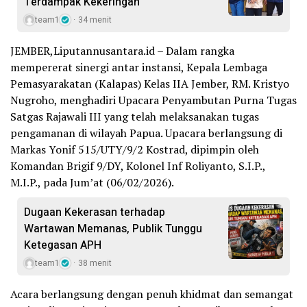
Terdampak Kekeringan
team1
34 menit
JEMBER,Liputannusantara.id – Dalam rangka
mempererat sinergi antar instansi, Kepala Lembaga
Pemasyarakatan (Kalapas) Kelas IIA Jember, RM. Kristyo
Nugroho, menghadiri Upacara Penyambutan Purna Tugas
Satgas Rajawali III yang telah melaksanakan tugas
pengamanan di wilayah Papua. Upacara berlangsung di
Markas Yonif 515/UTY/9/2 Kostrad, dipimpin oleh
Komandan Brigif 9/DY, Kolonel Inf Roliyanto, S.I.P.,
M.I.P., pada Jum’at (06/02/2026).
Dugaan Kekerasan terhadap
Wartawan Memanas, Publik Tunggu
Ketegasan APH
team1
38 menit
Acara berlangsung dengan penuh khidmat dan semangat