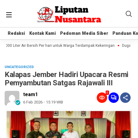
Redaksi
Redaksi
Kontak Kami
Kontak Kami
Pedoman Media Siber
Pedoman Media Siber
Panduan Ko
Panduan Ko
000 Liter Air Bersih Per hari untuk Warga Terdampak Kekeringan
Dugaan Kek
UNCATEGORIZED
Kalapas Jember Hadiri Upacara Resmi
Pemyambutan Satgas Rajawali III
0
team1
6 Feb 2026 - 15:19 WIB