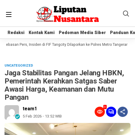
Redaksi
Redaksi
Kontak Kami
Kontak Kami
Pedoman Media Siber
Pedoman Media Siber
Panduan Ko
Panduan Ko
basan Pers, Insiden di FIF Tangcity Dilaporkan ke Polres Metro Tangerang Kota
UNCATEGORIZED
Jaga Stabilitas Pangan Jelang HBKN,
Pemerintah Kerahkan Satgas Saber
Awasi Harga, Keamanan dan Mutu
Pangan
0
team1
5 Feb 2026 - 13:52 WIB