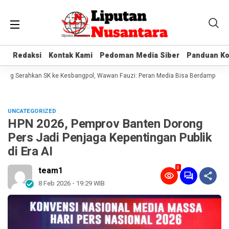
Redaksi
Redaksi
Kontak Kami
Kontak Kami
Pedoman Media Siber
Pedoman Media Siber
Panduan Ko
Panduan Ko
ng Serahkan SK ke Kesbangpol, Wawan Fauzi: Peran Media Bisa Berdampak Besa
UNCATEGORIZED
HPN 2026, Pemprov Banten Dorong
Pers Jadi Penjaga Kepentingan Publik
di Era AI
0
team1
8 Feb 2026 - 19:29 WIB