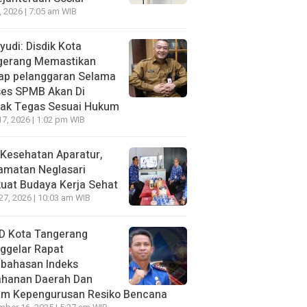
7, 2026 | 7:05 am WIB
udi: Disdik Kota
gerang Memastikan
iap pelanggaran Selama
ses SPMB Akan Di
dak Tegas Sesuai Hukum
17, 2026 | 1:02 pm WIB
Kesehatan Aparatur,
amatan Neglasari
uat Budaya Kerja Sehat
 27, 2026 | 10:03 am WIB
D Kota Tangerang
ggelar Rapat
bahasan lndeks
ahanan Daerah Dan
um Kepengurusan Resiko Bencana