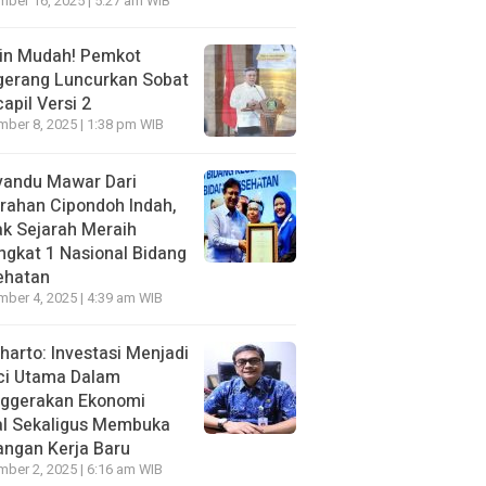
ber 16, 2025 | 5:27 am WIB
in Mudah! Pemkot
gerang Luncurkan Sobat
apil Versi 2
ber 8, 2025 | 1:38 pm WIB
yandu Mawar Dari
rahan Cipondoh lndah,
k Sejarah Meraih
ngkat 1 Nasional Bidang
ehatan
ber 4, 2025 | 4:39 am WIB
harto: Investasi Menjadi
ci Utama Dalam
ggerakan Ekonomi
al Sekaligus Membuka
ngan Kerja Baru
ber 2, 2025 | 6:16 am WIB