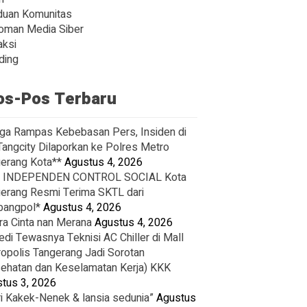
duan Komunitas
oman Media Siber
ksi
ding
os-Pos Terbaru
ga Rampas Kebebasan Pers, Insiden di
Tangcity Dilaporkan ke Polres Metro
erang Kota**
Agustus 4, 2026
 INDEPENDEN CONTROL SOCIAL Kota
erang Resmi Terima SKTL dari
bangpol*
Agustus 4, 2026
ra Cinta nan Merana
Agustus 4, 2026
edi Tewasnya Teknisi AC Chiller di Mall
opolis Tangerang Jadi Sorotan
ehatan dan Keselamatan Kerja) KKK
tus 3, 2026
i Kakek-Nenek & lansia sedunia”
Agustus