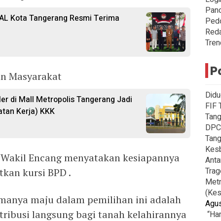
Pan
L Kota Tangerang Resmi Terima
Ped
Reda
Tren
P
an Masyarakat
Didu
er di Mall Metropolis Tangerang Jadi
FIF 
tan Kerja) KKK
Tang
DPC
Tang
Kes
 Wakil Encang menyatakan kesiapannya
Anta
Trag
kan kursi BPD .
Metr
(Kes
manya maju dalam pemilihan ini adalah
Agus
tribusi langsung bagi tanah kelahirannya
“Har