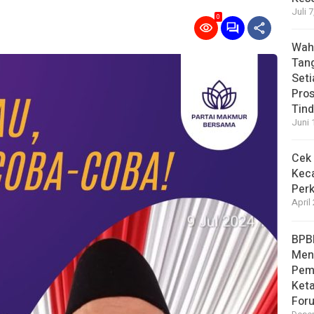
Juli 
0
Wahy
Tan
Set
Pro
Tin
Juni 
Cek 
Kec
Perk
April
BPB
Men
Pem
Ket
For