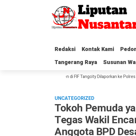
Redaksi
Redaksi
Kontak Kami
Kontak Kami
Pedom
Pedom
Tangerang Raya
Tangerang Raya
Susunan Wa
Susunan Wa
s Kebebasan Pers, Insiden di FIF Tangcity Dilaporkan ke Polres Metro 
UNCATEGORIZED
Tokoh Pemuda ya
Tegas Wakil Enca
Anggota BPD Des