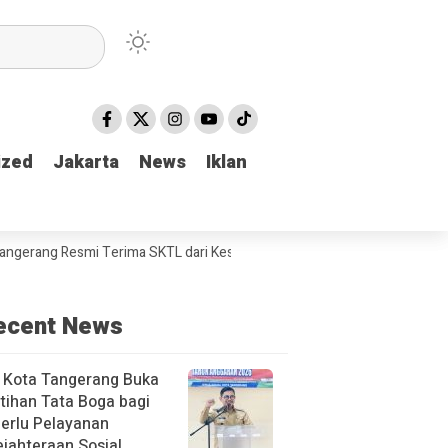
ized
ized
Jakarta
Jakarta
News
News
Iklan
Iklan
Resmi Terima SKTL dari Kesbangpol*
Antara Cinta nan Merana
T
ecent News
 Kota Tangerang Buka
tihan Tata Boga bagi
erlu Pelayanan
jahteraan Sosial