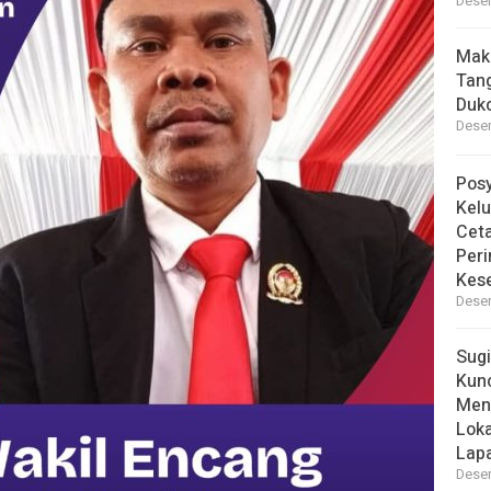
Desem
Mak
Tan
Dukc
Desem
Pos
Kelu
Ceta
Peri
Kes
Desem
Sugi
Kun
Men
Lok
Lapa
Desem