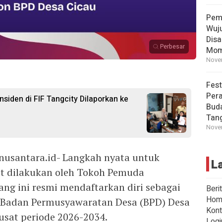
Pem
Wuj
Disa
Perbesar
Mom
Novem
Fest
Per
siden di FIF Tangcity Dilaporkan ke
Buda
Tan
Novem
usantara.id- Langkah nyata untuk
L
t dilakukan oleh Tokoh Pemuda
ang ini resmi mendaftarkan diri sebagai
Beri
Hom
a Badan Permusyawaratan Desa (BPD) Desa
Kont
sat periode 2026-2034.
Logi