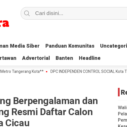
an Media Siber
an Media Siber
Panduan Komunitas
Panduan Komunitas
Uncategor
Uncategor
rtawan
rtawan
Advertorial
Advertorial
Banten
Banten
Headline
Headline
Tangerang Kota**
DPC INDEPENDEN CONTROL SOCIAL Kota Tangerang 
R
ng Berpengalaman dan
Wali
ng Resmi Daftar Calon
Pela
a Cicau
Pem
Kese