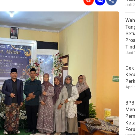
Juli 
Wahy
Tan
Set
Pro
Tin
Juni 
Cek 
Kec
Perk
April
BPB
Men
Pem
Ket
For