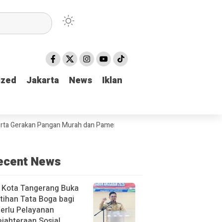
ized
ized
Jakarta
Jakarta
News
News
Iklan
Iklan
an Pangan Murah dan Pameran produk unggulan Kabupaten Tulungagun
ecent News
 Kota Tangerang Buka
tihan Tata Boga bagi
erlu Pelayanan
jahteraan Sosial