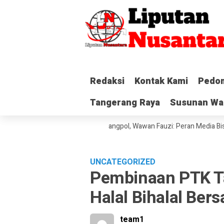
Redaksi
Redaksi
Kontak Kami
Kontak Kami
Pedom
Pedom
Tangerang Raya
Tangerang Raya
Susunan Wa
Susunan Wa
ang Serahkan SK ke Kesbangpol, Wawan Fauzi: Peran Media Bisa Berdamp
UNCATEGORIZED
Pembinaan PTK 
Halal Bihalal Be
team1