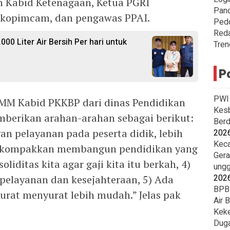
n Kabid Ketenagaan, Ketua PGRI
Pan
rkopimcam, dan pengawas PPAI.
Ped
Reda
00 Liter Air Bersih Per hari untuk
Tren
P
PWI 
 MM Kabid PKKBP dari dinas Pendidikan
Kesb
erikan arahan-arahan sebagai berikut:
Berd
an pelayanan pada peserta didik, lebih
202
Keca
 kekompakkan membangun pendidikan yang
Gera
oliditas kita agar gaji kita itu berkah, 4)
ungg
202
 pelayanan dan kesejahteraan, 5) Ada
BPBD
surat menyurat lebih mudah.” Jelas pak
Air 
Keke
Duga