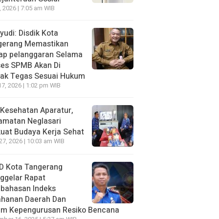
7, 2026 | 7:05 am WIB
udi: Disdik Kota
gerang Memastikan
iap pelanggaran Selama
ses SPMB Akan Di
dak Tegas Sesuai Hukum
17, 2026 | 1:02 pm WIB
Kesehatan Aparatur,
amatan Neglasari
uat Budaya Kerja Sehat
 27, 2026 | 10:03 am WIB
D Kota Tangerang
ggelar Rapat
bahasan lndeks
ahanan Daerah Dan
um Kepengurusan Resiko Bencana