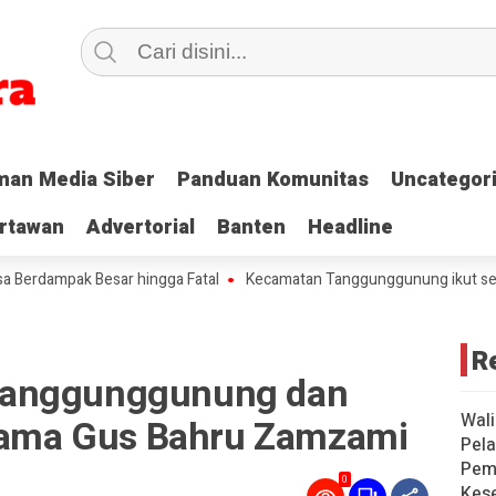
an Media Siber
an Media Siber
Panduan Komunitas
Panduan Komunitas
Uncategor
Uncategor
rtawan
rtawan
Advertorial
Advertorial
Banten
Banten
Headline
Headline
ak Besar hingga Fatal
Kecamatan Tanggunggunung ikut serta Gerak
R
Tanggunggunung dan
Wali
rsama Gus Bahru Zamzami
Pela
Pem
0
Kese