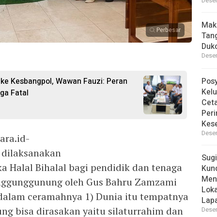
Desem
Mak
Perbesar
Tan
Dukc
Desem
ke Kesbangpol, Wawan Fauzi: Peran
Pos
Kelu
ga Fatal
Ceta
Peri
Kes
Desem
ara.id-
6 dilaksanakan
Sugi
a Halal Bihalal bagi pendidik dan tenaga
Kun
Men
nggunggunung oleh Gus Bahru Zamzami
Lok
 dalam ceramahnya 1) Dunia itu tempatnya
Lapa
ng bisa dirasakan yaitu silaturrahim dan
Desem