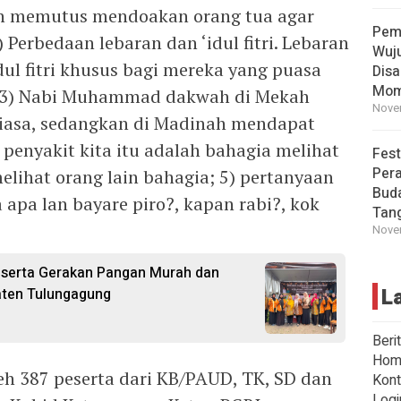
nah memutus mendoakan orang tua agar
Pem
) Perbedaan lebaran dan ‘idul fitri. Lebaran
Wuj
ul fitri khusus bagi mereka yang puasa
Disa
Mom
; 3) Nabi Muhammad dakwah di Mekah
Novem
iasa, sedangkan di Madinah mendapat
 penyakit kita itu adalah bahagia melihat
Fest
Per
elihat orang lain bahagia; 5) pertanyaan
Buda
a apa lan bayare piro?, kapan rabi?, kok
Tan
Novem
serta Gerakan Pangan Murah dan
L
ten Tulungagung
Beri
Hom
leh 387 peserta dari KB/PAUD, TK, SD dan
Kont
Logi