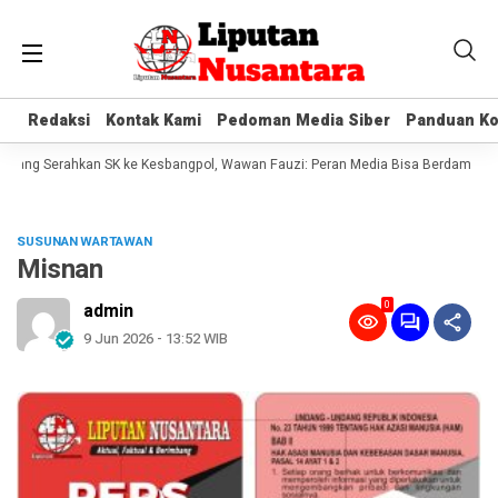
Redaksi
Redaksi
Kontak Kami
Kontak Kami
Pedoman Media Siber
Pedoman Media Siber
Panduan Ko
Panduan Ko
rang Serahkan SK ke Kesbangpol, Wawan Fauzi: Peran Media Bisa Berdampak Be
SUSUNAN WARTAWAN
Misnan
0
admin
9 Jun 2026 - 13:52 WIB