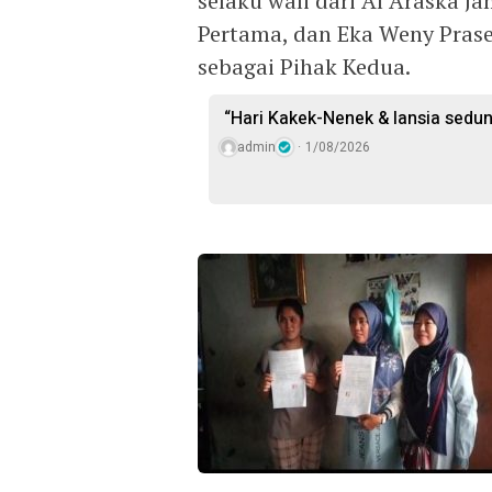
selaku wali dari Al Araska J
Pertama, dan Eka Weny Praset
sebagai Pihak Kedua.
“Hari Kakek-Nenek & lansia sedun
admin
1/08/2026