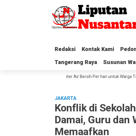
Redaksi
Redaksi
Kontak Kami
Kontak Kami
Pedom
Pedom
Tangerang Raya
Tangerang Raya
Susunan Wa
Susunan Wa
Salurkan Hingga 28.000 Liter Air Bersih Per hari untuk Warga Terdampa
JAKARTA
Konflik di Sekola
Damai, Guru dan 
Memaafkan