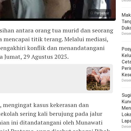
Desem
Perbesar
Mak
Tan
Dukc
isihan antara orang tua murid dan seorang
Desem
a mencapai titik terang. Melalui mediasi,
mengakhiri konflik dan menandatangani
Pos
Kelu
a Jumat, 29 Agustus 2025.
Ceta
Peri
Kes
Desem
Sugi
Kun
n, mengingat kasus kekerasan dan
Men
kolah sering kali berujung pada jalur
Lok
Lapa
ian ini ditandatangani oleh Munawati
Desem