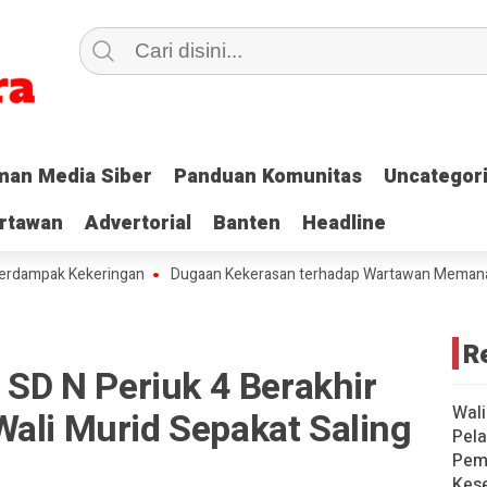
an Media Siber
an Media Siber
Panduan Komunitas
Panduan Komunitas
Uncategor
Uncategor
rtawan
rtawan
Advertorial
Advertorial
Banten
Banten
Headline
Headline
k Kekeringan
Dugaan Kekerasan terhadap Wartawan Memanas, Publi
R
h SD N Periuk 4 Berakhir
Wali
Wali Murid Sepakat Saling
Pela
Pem
Kese