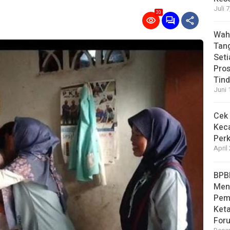
Juli 
30
Wahy
Tan
Set
Pro
Tin
Juni 
Cek 
Kec
Perk
April
BPB
Men
Pem
Ket
For