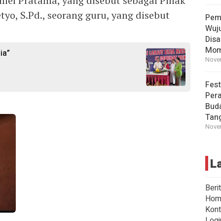
amiel Pratama, yang disebut sebagai Pihak
yo, S.Pd., seorang guru, yang disebut
Pem
Wuj
Disa
Mom
ia”
Novem
Fest
Per
Buda
Tan
Novem
L
Beri
Hom
Kont
Logi