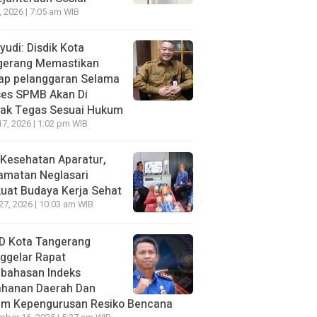
7, 2026 | 7:05 am WIB
udi: Disdik Kota
gerang Memastikan
iap pelanggaran Selama
ses SPMB Akan Di
dak Tegas Sesuai Hukum
17, 2026 | 1:02 pm WIB
Kesehatan Aparatur,
amatan Neglasari
uat Budaya Kerja Sehat
 27, 2026 | 10:03 am WIB
D Kota Tangerang
ggelar Rapat
bahasan lndeks
ahanan Daerah Dan
um Kepengurusan Resiko Bencana