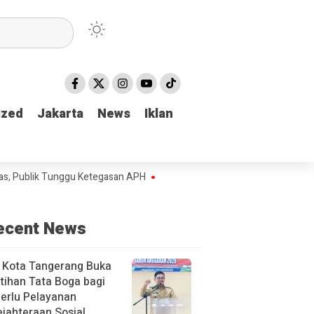
ized
ized
Jakarta
Jakarta
News
News
Iklan
Iklan
k Tunggu Ketegasan APH
Diduga Rampas Kebebasan Pers, Insiden di F
ecent News
 Kota Tangerang Buka
tihan Tata Boga bagi
erlu Pelayanan
jahteraan Sosial