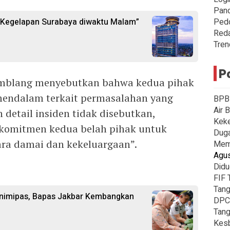
Pan
i Kegelapan Surabaya diwaktu Malam”
Ped
Reda
Tren
P
amblang menyebutkan bahwa kedua pihak
 mendalam terkait permasalahan yang
BPBD
Air 
 detail insiden tidak disebutkan,
Keke
komitmen kedua belah pihak untuk
Duga
ra damai dan kekeluargaan”.
Mema
Agus
Didu
FIF 
Tang
nimipas, Bapas Jakbar Kembangkan
DPC
Tang
Kes