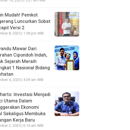
ber 16, 2025 | 5:27 am WIB
in Mudah! Pemkot
gerang Luncurkan Sobat
apil Versi 2
ber 8, 2025 | 1:38 pm WIB
yandu Mawar Dari
rahan Cipondoh lndah,
k Sejarah Meraih
ngkat 1 Nasional Bidang
ehatan
ber 4, 2025 | 4:39 am WIB
harto: Investasi Menjadi
ci Utama Dalam
ggerakan Ekonomi
al Sekaligus Membuka
ngan Kerja Baru
ber 2, 2025 | 6:16 am WIB