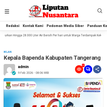
Redaksi
Redaksi
Kontak Kami
Kontak Kami
Pedoman Media Siber
Pedoman Media Siber
Panduan Ko
Panduan Ko
lurkan Hingga 28.000 Liter Air Bersih Per hari untuk Warga Terdampak Kekering
IKLAN
Kepala Bapenda Kabupaten Tangerang
0
admin
9 Feb 2026 - 08:06 WIB