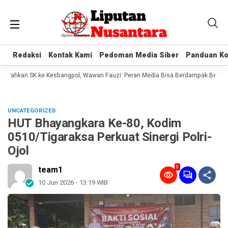
Redaksi
Redaksi
Kontak Kami
Kontak Kami
Pedoman Media Siber
Pedoman Media Siber
Panduan Ko
Panduan Ko
erahkan SK ke Kesbangpol, Wawan Fauzi: Peran Media Bisa Berdampak Besar hin
UNCATEGORIZED
HUT Bhayangkara Ke-80, Kodim
0510/Tigaraksa Perkuat Sinergi Polri-
Ojol
0
team1
10 Jun 2026 - 13:19 WIB