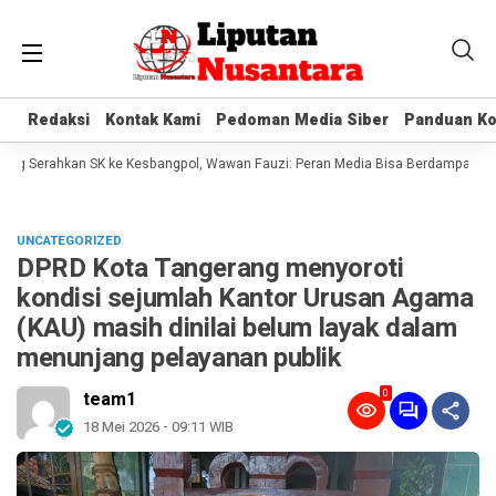
Redaksi
Redaksi
Kontak Kami
Kontak Kami
Pedoman Media Siber
Pedoman Media Siber
Panduan Ko
Panduan Ko
g Serahkan SK ke Kesbangpol, Wawan Fauzi: Peran Media Bisa Berdampak Besar
UNCATEGORIZED
DPRD Kota Tangerang menyoroti
kondisi sejumlah Kantor Urusan Agama
(KAU) masih dinilai belum layak dalam
menunjang pelayanan publik
0
team1
18 Mei 2026 - 09:11 WIB