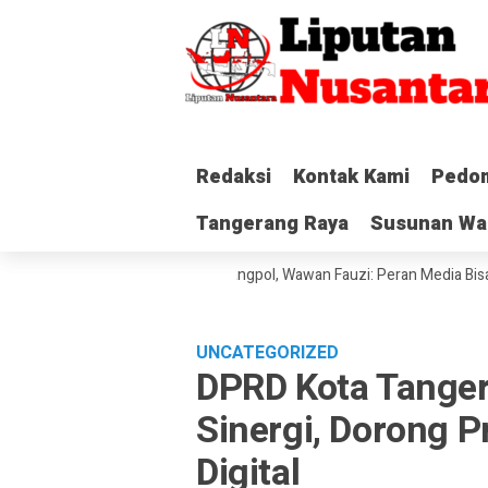
Redaksi
Redaksi
Kontak Kami
Kontak Kami
Pedom
Pedom
Tangerang Raya
Tangerang Raya
Susunan Wa
Susunan Wa
ang Serahkan SK ke Kesbangpol, Wawan Fauzi: Peran Media Bisa Berdamp
UNCATEGORIZED
DPRD Kota Tanger
Sinergi, Dorong P
Digital