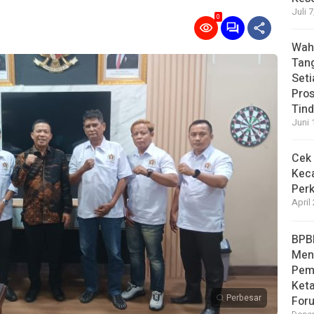
Juli 
0
Wahy
Tan
Set
Pro
Tin
Juni 
Cek 
Kec
Perk
April
BPB
Men
Pem
Ket
Perbesar
For