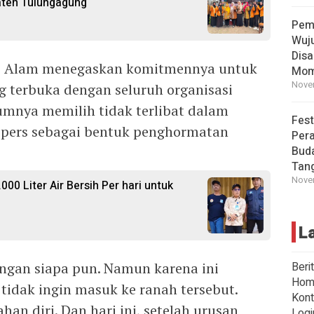
ten Tulungagung
Pem
Wuj
Disa
di Alam menegaskan komitmennya untuk
Mom
Novem
terbuka dengan seluruh organisasi
mnya memilih tidak terlibat dalam
Fest
i pers sebagai bentuk penghormatan
Per
Buda
Tan
Novem
00 Liter Air Bersih Per hari untuk
L
ngan siapa pun. Namun karena ini
Beri
Hom
tidak ingin masuk ke ranah tersebut.
Kont
an diri. Dan hari ini, setelah urusan
Logi