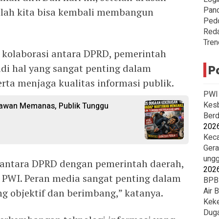
Pan
rulah kita bisa kembali membangun
Ped
Reda
Tren
 kolaborasi antara DPRD, pemerintah
adi hal yang sangat penting dalam
P
a menjaga kualitas informasi publik.
PWI 
Kesb
awan Memanas, Publik Tunggu
Berd
202
Keca
Gera
ungg
i antara DPRD dengan pemerintah daerah,
202
 PWI. Peran media sangat penting dalam
BPBD
Air 
 objektif dan berimbang,” katanya.
Keke
Duga