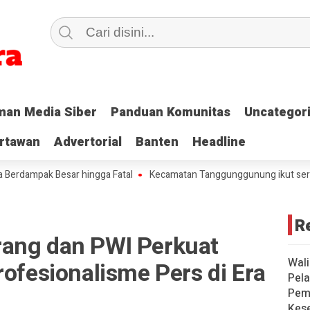
an Media Siber
an Media Siber
Panduan Komunitas
Panduan Komunitas
Uncategor
Uncategor
rtawan
rtawan
Advertorial
Advertorial
Banten
Banten
Headline
Headline
ak Besar hingga Fatal
Kecamatan Tanggunggunung ikut serta Gerak
R
ang dan PWI Perkuat
Wali
rofesionalisme Pers di Era
Pela
Pem
Kese