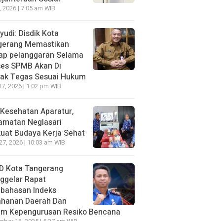
7, 2026 | 7:05 am WIB
udi: Disdik Kota
gerang Memastikan
iap pelanggaran Selama
ses SPMB Akan Di
dak Tegas Sesuai Hukum
17, 2026 | 1:02 pm WIB
Kesehatan Aparatur,
amatan Neglasari
uat Budaya Kerja Sehat
 27, 2026 | 10:03 am WIB
D Kota Tangerang
ggelar Rapat
bahasan lndeks
ahanan Daerah Dan
um Kepengurusan Resiko Bencana