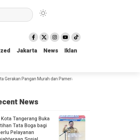
ized
ized
Jakarta
Jakarta
News
News
Iklan
Iklan
an Pangan Murah dan Pameran produk unggulan Kabupaten Tulungagun
ecent News
 Kota Tangerang Buka
tihan Tata Boga bagi
erlu Pelayanan
jahteraan Sosial