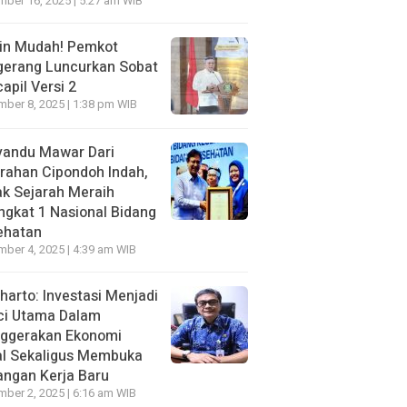
ber 16, 2025 | 5:27 am WIB
in Mudah! Pemkot
gerang Luncurkan Sobat
apil Versi 2
ber 8, 2025 | 1:38 pm WIB
yandu Mawar Dari
rahan Cipondoh lndah,
k Sejarah Meraih
ngkat 1 Nasional Bidang
ehatan
ber 4, 2025 | 4:39 am WIB
harto: Investasi Menjadi
ci Utama Dalam
ggerakan Ekonomi
al Sekaligus Membuka
ngan Kerja Baru
ber 2, 2025 | 6:16 am WIB