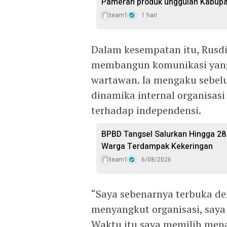
Pameran produk unggulan Kabupa
team1
1 hari
Dalam kesempatan itu, Rus
membangun komunikasi yang 
wartawan. Ia mengaku sebelu
dinamika internal organisas
terhadap independensi.
BPBD Tangsel Salurkan Hingga 28.0
Warga Terdampak Kekeringan
team1
6/08/2026
“Saya sebenarnya terbuka de
menyangkut organisasi, saya 
Waktu itu saya memilih menah