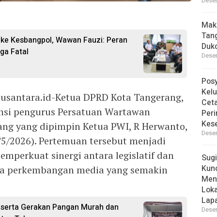
Desem
Mak
Tan
ke Kesbangpol, Wawan Fauzi: Peran
Dukc
ga Fatal
Desem
Pos
Kelu
santara.id-Ketua DPRD Kota Tangerang,
Ceta
nsi pengurus Persatuan Wartawan
Peri
Kes
ang yang dipimpin Ketua PWI, R Herwanto,
Desem
6/5/2026). Pertemuan tersebut menjadi
perkuat sinergi antara legislatif dan
Sugi
Kun
ika perkembangan media yang semakin
Men
Lok
Lapa
serta Gerakan Pangan Murah dan
Desem