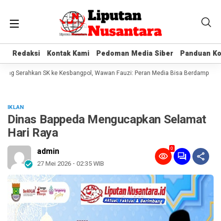
Redaksi
Redaksi
Kontak Kami
Kontak Kami
Pedoman Media Siber
Pedoman Media Siber
Panduan Ko
Panduan Ko
ng Serahkan SK ke Kesbangpol, Wawan Fauzi: Peran Media Bisa Berdampak Besa
IKLAN
Dinas Bappeda Mengucapkan Selamat
Hari Raya
0
admin
27 Mei 2026 - 02:35 WIB