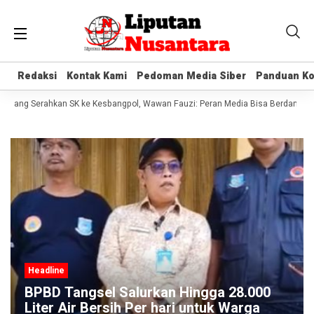
Redaksi
Redaksi
Kontak Kami
Kontak Kami
Pedoman Media Siber
Pedoman Media Siber
Panduan Ko
Panduan Ko
erang Serahkan SK ke Kesbangpol, Wawan Fauzi: Peran Media Bisa Berdampak B
Headline
BPBD Tangsel Salurkan Hingga 28.000
Liter Air Bersih Per hari untuk Warga